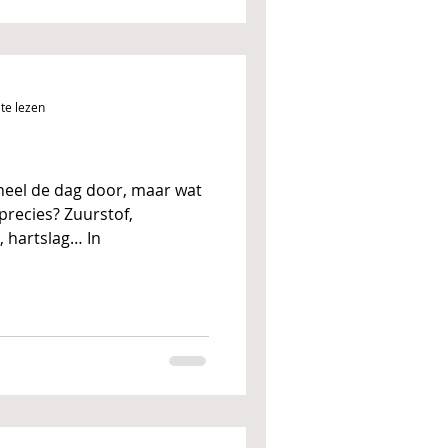
te lezen
eel de dag door, maar wat
precies? Zuurstof,
koolstofdioxide, buik, borst, hartslag… In