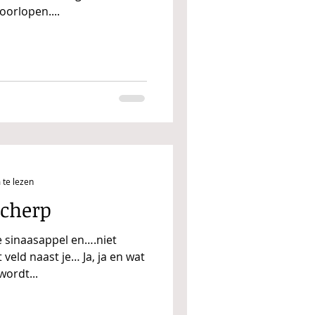
doorlopen....
 te lezen
scherp
e sinaasappel en….niet
 veld naast je… Ja, ja en wat
ordt...